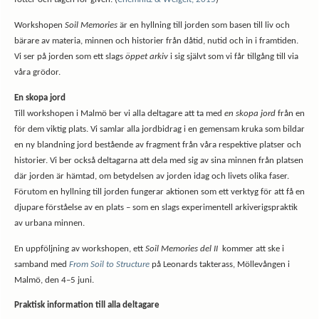
Workshopen
Soil Memories
är en hyllning till jorden som basen till liv och
bärare av materia, minnen och historier från dåtid, nutid och in i framtiden.
Vi ser på jorden som ett slags
öppet arkiv
i sig självt som vi får tillgång till via
våra grödor.
En skopa jord
Till workshopen i Malmö ber vi alla deltagare att ta med
en skopa jord
från en
för dem viktig plats. Vi samlar alla jordbidrag i en gemensam kruka som bildar
en ny blandning jord bestående av fragment från våra respektive platser och
historier. Vi ber också deltagarna att dela med sig av sina minnen från platsen
där jorden är hämtad, om betydelsen av jorden idag och livets olika faser.
Förutom en hyllning till jorden fungerar aktionen som ett verktyg för att få en
djupare förståelse av en plats – som en slags experimentell arkiverigspraktik
av urbana minnen.
En uppföljning av workshopen, ett
Soil Memories del II
kommer att ske i
samband med
From Soil to Structure
på Leonards takterass, Möllevången i
Malmö, den 4–5 juni.
Praktisk information till alla deltagare