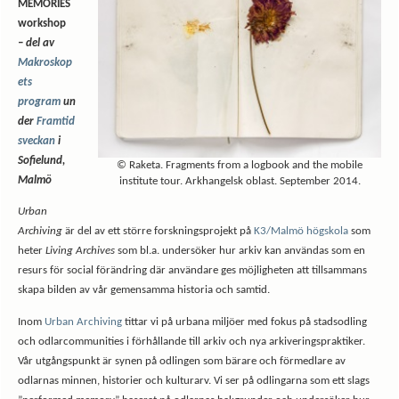
MEMORIES
workshop
– del av
Makroskop
ets
program
un
der
Framtid
sveckan
i
Sofielund,
© Raketa. Fragments from a logbook and the mobile
Malmö
institute tour. Arkhangelsk oblast. September 2014.
Urban
Archiving
är del av ett större forskningsprojekt på
K3/Malmö högskola
som
heter
Living Archives
som bl.a. undersöker hur arkiv kan användas som en
resurs för social förändring där användare ges möjligheten att tillsammans
skapa bilden av vår gemensamma historia och samtid.
Inom
Urban Archiving
tittar vi på urbana miljöer med fokus på stadsodling
och odlarcommunities i förhållande till arkiv och nya arkiveringspraktiker.
Vår utgångspunkt är synen på odlingen som bärare och förmedlare av
odlarnas minnen, historier och kulturarv. Vi ser på odlingarna som ett slags