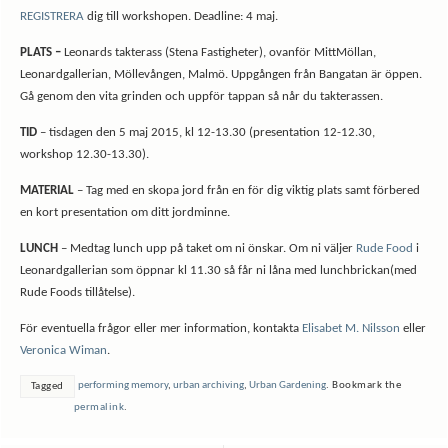
REGISTRERA
dig till workshopen. Deadline: 4 maj.
PLATS –
Leonards takterass (Stena Fastigheter), ovanför MittMöllan,
Leonardgallerian, Möllevången, Malmö. Uppgången från Bangatan är öppen.
Gå genom den vita grinden och uppför tappan så når du takterassen.
TID
– tisdagen den 5 maj 2015, kl 12-13.30 (presentation 12-12.30,
workshop 12.30-13.30).
MATERIAL
– Tag med en skopa jord från en för dig viktig plats samt förbered
en kort presentation om ditt jordminne.
LUNCH
– Medtag lunch upp på taket om ni önskar. Om ni väljer
Rude Food
i
Leonardgallerian som öppnar kl 11.30 så får ni låna med lunchbrickan(med
Rude Foods tillåtelse).
För eventuella frågor eller mer information, kontakta
Elisabet M. Nilsson
eller
Veronica Wiman
.
performing memory
,
urban archiving
,
Urban Gardening
.
Bookmark the
Tagged
permalink
.