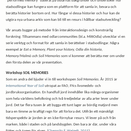
”performed memory” baserat på odlarnas bakgrunder och undersöker hur
stadsodlingar kan fungera som en plattform för att samla in, bevara och
berätta historier bortom ord. Hur fångar vi dessa historier och hur kan de
utgöra nya urbana arkiv som kan bli till en resurs i hållbar stadsutveckling?
Vår ansats bygger på metoder från interaktionsdesign och konstnärlig
forskning. Tillsammans med odlarcommunities (bl.a. MittOdla) utvecklar vi en
serie verktyg och format för att samla in berättelser i stadsodlingar. Några
exempel är
Eat a Memory, Plant your history, Odla din historia,
Memory/Malmö och Soil Memories
som vi kommer att berätta mer om under
den första delen av vår presentation.
Workshop SOIL MEMORIES
Som en andra del bjuder vi in till workshopen
Soil Memories
. År 2015 är
International Year of Soil
utropat av FAO, FN:s livsmedels- och
jordbruksorganisation. En handfull jord innehåller lika många organismer
som hela världens befolkning och två tredjedelar av alla arter lever under
jord. Det tar flera tusen år att bygga ett tunt lager av bördig matjord men
bara en timme av kraftigt regn för att förlora det. Utifrån ett mänskligt
tidsperspektiv är jorden är en icke-förnybar resurs. Vi lever på och från
marken, både i staden och på landsbygden. Den bara är där, under våra
fötter och tagen för given. (
Chemnitz & Weigelt, 2015
)